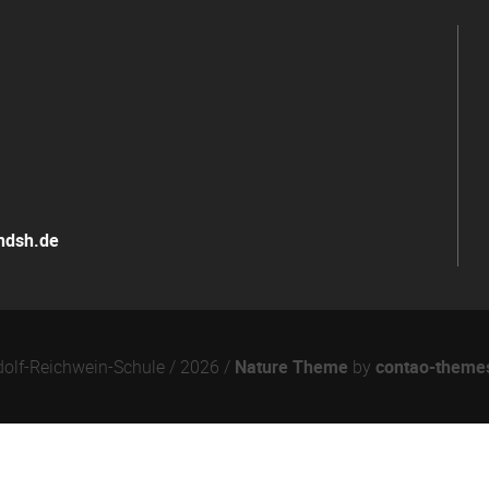
andsh.de
olf-Reichwein-Schule / 2026 /
Nature Theme
by
contao-theme