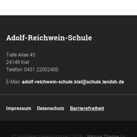
Adolf-Reichwein-Schule
Tiefe Allee 45
24149 Kiel
Telefon: 0431 22002400
E-Mail:
adolf-reichwein-schule.kiel@schule.landsh.de
Navigation
Impressum
Datenschutz
Barrierefreiheit
überspringen
© Adolf-Reichwein-Schule / 2026 /
Nature Theme
by