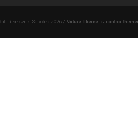
olf-Reichwein-Schule / 2026 /
Nature Theme
by
contao-theme