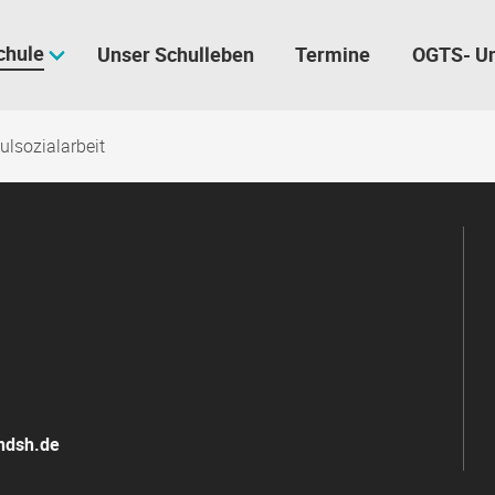
chule
Unser Schulleben
Termine
OGTS- U
ulsozialarbeit
andsh.de