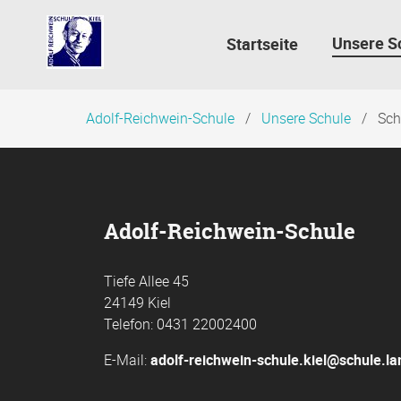
Navigation
überspringen
Unsere S
Startseite
Adolf-Reichwein-Schule
Unsere Schule
Sch
Adolf-Reichwein-Schule
Tiefe Allee 45
24149 Kiel
Telefon: 0431 22002400
E-Mail:
adolf-reichwein-schule.kiel@schule.l