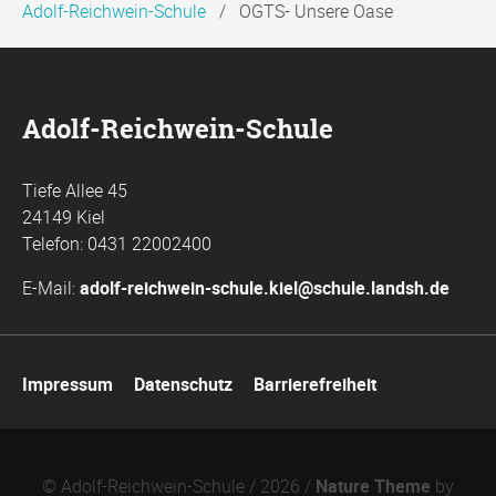
Adolf-Reichwein-Schule
OGTS- Unsere Oase
Adolf-Reichwein-Schule
Tiefe Allee 45
24149 Kiel
Telefon: 0431 22002400
E-Mail:
adolf-reichwein-schule.kiel@schule.landsh.de
Navigation
Impressum
Datenschutz
Barrierefreiheit
überspringen
© Adolf-Reichwein-Schule / 2026 /
Nature Theme
by